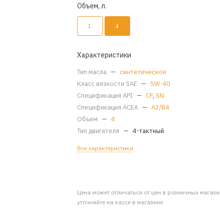
Объем, л.
1
4
Характеристики
Тип масла
—
синтетическое
Класс вязкости SAE
—
5W-40
Спецификация API
—
CF
,
SN
Спецификация ACEA
—
A3/B4
Объем
—
4
Тип двигателя
—
4-тактный
Все характеристики
Цена может отличаться от цен в розничных магаз
уточняйте на кассе в магазине