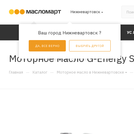
Нижневартовск
КАТАЛОГ
Ваш город Нижневартовск ?
АКЦИИ
УС
ДА, ВСЕ ВЕРНО
ВЫБРАТЬ ДРУГОЙ
Моторное масло G-Energy Sy
—
—
—
Главная
Каталог
Моторное масло в Нижневартовске