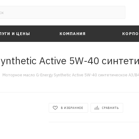
ЛУГИ И ЦЕНЫ
КОМПАНИЯ
КОРПО
nthetic Active 5W-40 синтети
Моторное масло G-Energy Synthetic Active 5W-40 синтетическое A3/B4
В ИЗБРАННОЕ
СРАВНИТЬ