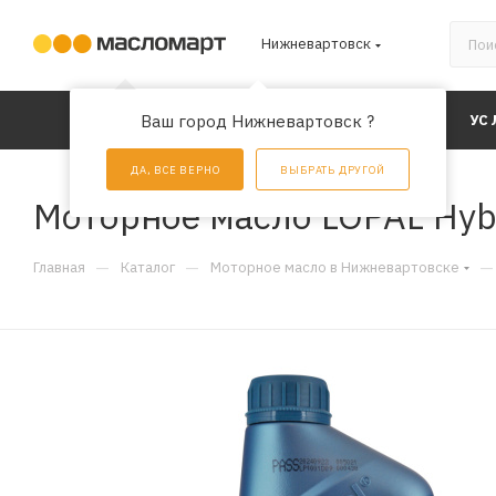
Нижневартовск
КАТАЛОГ
Ваш город Нижневартовск ?
АКЦИИ
УС
ДА, ВСЕ ВЕРНО
ВЫБРАТЬ ДРУГОЙ
Моторное масло LOPAL Hybr
—
—
—
Главная
Каталог
Моторное масло в Нижневартовске