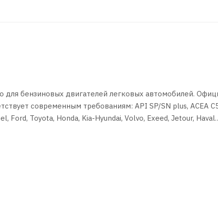
о для бензиновых двигателей легковых автомобилей. Офиц
тствует современным требованиям: API SP/SN plus, ACEA C5
 Ford, Toyota, Honda, Kia-Hyundai, Volvo, Exeed, Jetour, Haval
 учетом условий как эксплуатации автомобиля в
о защищает современные двигатели, но и обладает