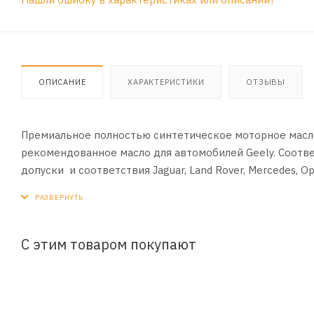
ОПИСАНИЕ
ХАРАКТЕРИСТИКИ
ОТЗЫВЫ
Премиальное полностью синтетическое моторное масл
рекомендованное масло для автомобилей Geely. Соотве
допуски и соответствия Jaguar, Land Rover, Mercedes, Opel,
Произведено с использованием технологии VIS-POWER с
мегаполисах. Инновационный пакет присадок не тольк
энергосберегающими свойствами
С этим товаром покупают