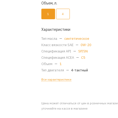
Объем, л.
1
4
Характеристики
Тип масла
—
синтетическое
Класс вязкости SAE
—
0W-20
Спецификация API
—
SP/SN
Спецификация ACEA
—
C5
Объем
—
1
Тип двигателя
—
4-тактный
Все характеристики
Цена может отличаться от цен в розничных магаз
уточняйте на кассе в магазине