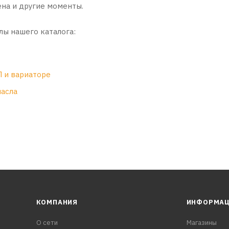
ена и другие моменты.
лы нашего каталога:
П и вариаторе
масла
КОМПАНИЯ
ИНФОРМА
О сети
Магазины