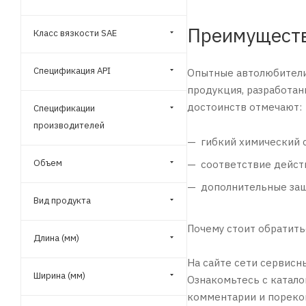
Nissan (
2
)
ROWE (
1
)
Преимуществ
Класс вязкости SAE
TOYOTA (
4
)
Спецификация API
Опытные автолюбители 
продукция, разработан
достоинств отмечают:
Спецификации
производителей
гибкий химический 
Объем
соответствие дейст
дополнительные защи
Вид продукта
Почему стоит обратить
Длина (мм)
На сайте сети сервисн
Ширина (мм)
Ознакомьтесь с катало
комментарии и пореко