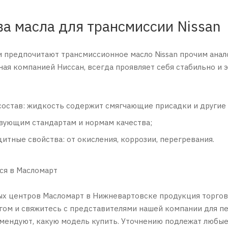
а масла для трансмиссии Nissan
предпочитают трансмиссионное масло Nissan прочим анало
ная компанией Ниссан, всегда проявляет себя стабильно и 
состав: жидкость содержит смягчающие присадки и другие
вующим стандартам и нормам качества;
тные свойства: от окисления, коррозии, перегревания.
ся в Масломaрт
ых центров Масломaрт в Нижневартовске продукция торгов
гом и свяжитесь с представителями нашей компании для пе
мендуют, какую модель купить. Уточнению подлежат любые