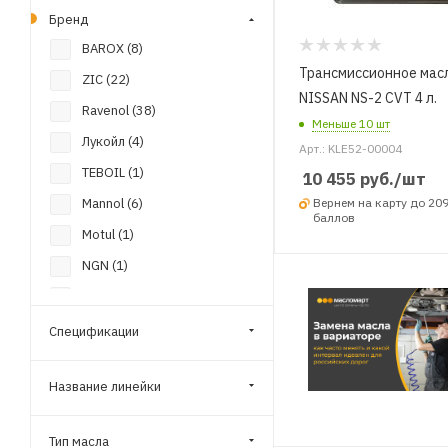
Бренд
BAROX (
8
)
Трансмиссионное мас
ZIC (
22
)
NISSAN NS-2 CVT 4 л.
Ravenol (
38
)
Меньше 10 шт
Лукойл (
4
)
Арт.: KLE52-00004
TEBOIL (
1
)
10 455
руб.
/шт
Вернем на карту до 20
Mannol (
6
)
баллов
Motul (
1
)
NGN (
1
)
Ymioil (
5
)
HONDA (
1
)
Спецификации
HYUNDAI (
2
)
Название линейки
INTREK (
2
)
LOPAL (
2
)
Тип масла