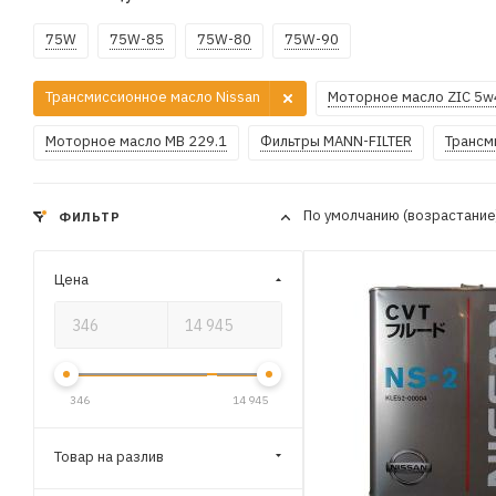
75W
75W-85
75W-80
75W-90
Трансмиссионное масло Nissan
Моторное масло ZIC 5w
Моторное масло MB 229.1
Фильтры MANN-FILTER
Трансм
По умолчанию (возрастани
ФИЛЬТР
Цена
346
14 945
Товар на разлив