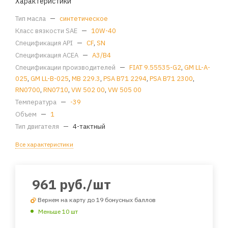
Характеристики
Тип масла
—
синтетическое
Класс вязкости SAE
—
10W-40
Спецификация API
—
CF
,
SN
Спецификация ACEA
—
A3/B4
Спецификации производителей
—
FIAT 9.55535-G2
,
GM LL-A-
025
,
GM LL-B-025
,
MB 229.3
,
PSA B71 2294
,
PSA B71 2300
,
RN0700
,
RN0710
,
VW 502 00
,
VW 505 00
Температура
—
-39
Объем
—
1
Тип двигателя
—
4-тактный
Все характеристики
961
руб.
/шт
Вернем на карту до 19 бонусных баллов
Меньше 10 шт