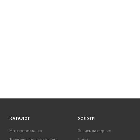
эксплуатации мотора! Окрашено в зелёный цвет для виз
ПРЕИМУЩЕСТВА:
- Сбалансированный состав обеспечивает устойчивую р
эксплуатации, в том числе высоких температурах и наг
КАТАЛОГ
УСЛУГИ
Моторное масло
Запись на сервис
Трансмиссионное масло
Цены