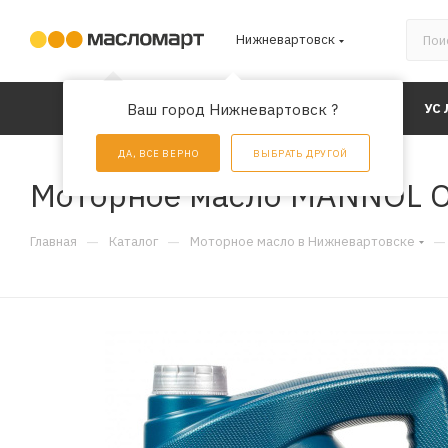
Нижневартовск
КАТАЛОГ
Ваш город Нижневартовск ?
АКЦИИ
УС
ДА, ВСЕ ВЕРНО
ВЫБРАТЬ ДРУГОЙ
Моторное масло MANNOL Out
—
—
—
Главная
Каталог
Моторное масло в Нижневартовске