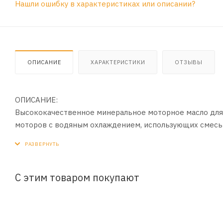
Нашли ошибку в характеристиках или описании?
ОПИСАНИЕ
ХАРАКТЕРИСТИКИ
ОТЗЫВЫ
ОПИСАНИЕ:
Высококачественное минеральное моторное масло для
моторов с водяным охлаждением, использующих смесь 
специального комплекса беззольных присадок.
ПРИМЕНЕНИЕ:
Предназначено для двухтактных подвесных лодочных мо
С этим товаром покупают
двухтактных двигателей, требующих применения масел
топливно-масляной смеси рекомендуемые изготовителя
нормальной дозировкой является соотношение 1:50. С