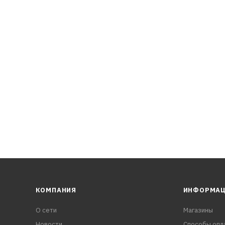
уального контроля масла в смеси.
аботу и защиту двигателя при самых экстремально-тяжелых
рузках, имеет пониженное обр
КОМПАНИЯ
ИНФОРМА
О сети
Магазины
Новости
Способы опл