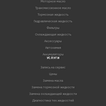
Моторное масло
защиту даже в условиях повышенных нагрузок.
Трансмиссионное масло
- Способствует уменьшению расхода топлива.
Тормозная жидкость
СПЕЦИФИКАЦИИ:
Гидравлическая жидкость
API SP
Фильтры
ILSAC GF-6
Охлаждающая жидкость
GM dexos1 Gen 2
Аксессуары
Автохимия
Аккумуляторы
УСЛУГИ
Запись на сервис
Цены
Замена масла
Замена тормозной жидкости
Замена охлаждающей жидкости
Диагностика тех.жидкостей