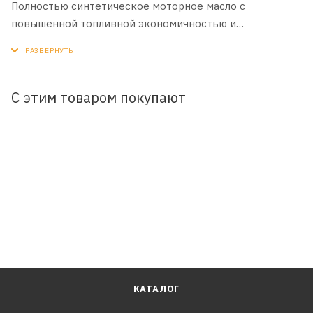
Полностью синтетическое моторное масло с
повышенной топливной экономичностью и
превосходными низкотемпературными свойствами.
Изготовлено на основе собственного синтетического
базового масла YUBASE PLUS.
С этим товаром покупают
ПРИМЕНЕНИЕ:
Для бензиновых и газовых двигателей легковых
автомобилей, в том числе, с непосредственным
впрыском топлива (TFSI, FSI, GDI, EcoBoost и др.).
Также может применяться в 4-тактных двигателях
снегоходов при наличии соответствующих
рекомендаций.
ПРЕИМУЩЕСТВА:
- Гарантирует надежный пуск двигателя и его защиту в
условиях низких температур
КАТАЛОГ
- Продлевает срок службы двигателя, гарантируя его