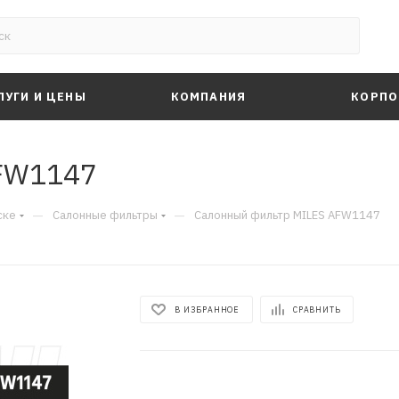
ЛУГИ И ЦЕНЫ
КОМПАНИЯ
КОРПО
FW1147
—
—
ске
Салонные фильтры
Салонный фильтр MILES AFW1147
В ИЗБРАННОЕ
СРАВНИТЬ