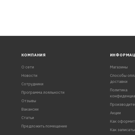
КОМПАНИЯ
ИНФОРМА
О сети
Магазины
Новости
Способы опл
доставки
Сотрудники
Политика
Программа лояльности
конфиденциа
Отзывы
Производите
Вакансии
Акции
Статьи
Как оформит
Предложить помещение
Как записать