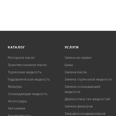
КАТАЛОГ
УСЛУГИ
Моторное масло
Запись на сервис
Трансмиссионное масло
Цены
Тормозная жидкость
Замена масла
Гидравлическая жидкость
Замена тормозной жидкости
Фильтры
Замена охлаждающей
жидкости
Охлаждающая жидкость
Диагностика тех.жидкостей
Аксессуары
Замена фильтров
Автохимия
Заправка кондиционеров
Аккумуляторы