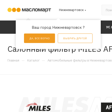
Нижневартовск
КАТАЛОГ
Ваш город Нижневартовск ?
АКЦИИ
УС
ДА, ВСЕ ВЕРНО
ВЫБРАТЬ ДРУГОЙ
Салонный фильтр MILES A
—
—
Главная
Каталог
Автомобильные фильтры в Нижневартов