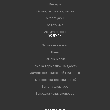
- Устраняет скрипы нерабочих поверхностей
Фильтры
- Защищает от коррозии
Охлаждающая жидкость
- Предотвращает заедания и заклинивание
Аксессуары
- Облегчает монтаж и демонтаж в процессе р
Автохимия
Аккумуляторы
УСЛУГИ
Запись на сервис
Цены
Замена масла
Замена тормозной жидкости
Замена охлаждающей жидкости
Диагностика тех.жидкостей
Замена фильтров
Заправка кондиционеров