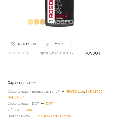
В ИЗБРАННОЕ
СРАВНИТЬ
ROSDОТ
Артикул:
430101Н17
Характеристики
Спецификации производителей
—
FMVSS 116
,
SAE J1703
,
SAE J1704
Спецификация DOT
—
DOT 4
Объем
—
250
Вид продукта
—
Тормозная жидкость