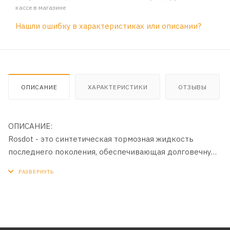
кассе в магазине
Нашли ошибку в характеристиках или описании?
ОПИСАНИЕ
ХАРАКТЕРИСТИКИ
ОТЗЫВЫ
ОПИСАНИЕ:
Rosdot - это синтетическая тормозная жидкость
последнего поколения, обеспечивающая долговечную
и безотказную работу современных тормозных систем,
в том числе оборудованных ABS, во всех режимах
эксплуатации за счет запатентованной технологии
производства, наивысших эксплуатационных свойств,
применения инновационных компонентов.