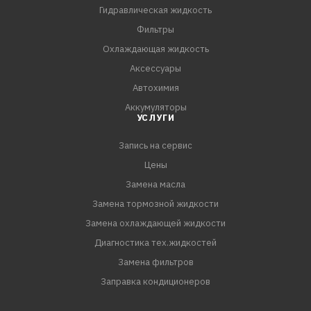
- Длительная и надежная эксплуатация узлов
Гидравлическая жидкость
трансмиссий в условиях высоких нагрузок в широком
Фильтры
интервале температур
Охлаждающая жидкость
- Исключительная стойкость загустителя к деструкции
Аксессуары
обеспечивает стабильную вязкость в течение всего
Автохимия
срока эксплуатации
Аккумуляторы
УСЛУГИ
Соответствия требования
Запись на сервис
Цены
Замена масла
Замена тормозной жидкости
Замена охлаждающей жидкости
Диагностика тех.жидкостей
Замена фильтров
Заправка кондиционеров