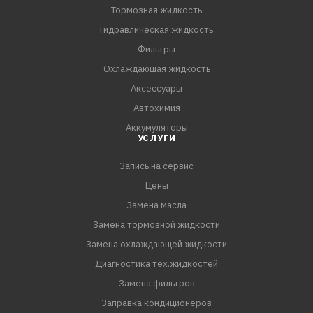
EL, FW6AX-EL с технологией SKYACTIV.
Тормозная жидкость
ВАЖНО!
Гидравлическая жидкость
Жидкость является сервисным продуктом, требующим
Фильтры
профессионального подхода к выбору. Его применение
Охлаждающая жидкость
зависит от типа коробки, а не от марки автомобиля.
Аксессуары
Соблюдайте рекомендации производителя в плане
Автохимия
подбора жидкости, порядка и периодичности её
Аккумуляторы
смены.
УСЛУГИ
Запись на сервис
Соответствие требованиям:
MAZDA ATF FZ
Цены
Замена масла
Замена тормозной жидкости
Замена охлаждающей жидкости
Диагностика тех.жидкостей
Замена фильтров
Заправка кондиционеров