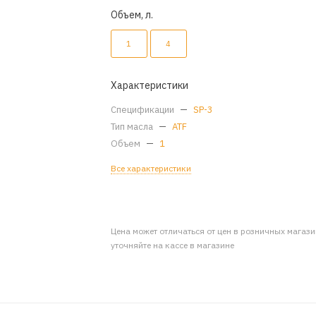
Объем, л.
1
4
Характеристики
Спецификации
—
SP-3
Тип масла
—
ATF
Объем
—
1
Все характеристики
Цена может отличаться от цен в розничных магаз
уточняйте на кассе в магазине