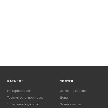
Mitsubishi,
Hyundai и KIA.
RAVENOL MM SP-III Fluid гарантирует максимальную за
от износа в любых условиях эксплуатации.
КАТАЛОГ
УСЛУГИ
Моторное масло
Запись на сервис
Трансмиссионное масло
Цены
Тормозная жидкость
Замена масла