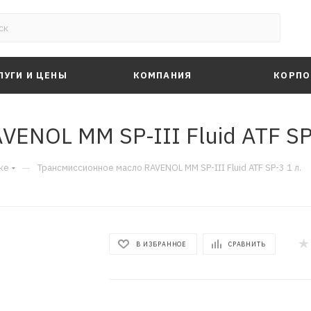
ЛУГИ И ЦЕНЫ
КОМПАНИЯ
КОРПО
ENOL MM SP-III Fluid ATF SP-
—
ке
Трансмиссионное масло RAVENOL MM SP-III Fluid ATF SP-3 1 л.
В ИЗБРАННОЕ
СРАВНИТЬ