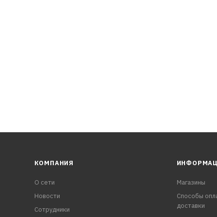
щиту
КОМПАНИЯ
ИНФОРМА
О сети
Магазины
Новости
Способы опл
доставки
Сотрудники