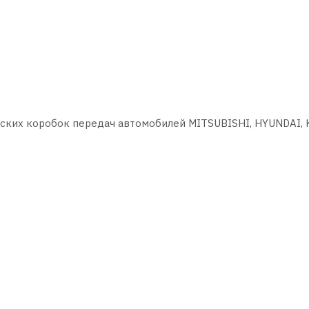
ских коробок передач автомобилей MITSUBISHI, HYUNDAI, K
uid.
кая трансмиссия MITSUBISHI автоматическая трансмиссия
а Трансмиссионные АКПП Фасовка в бочках
Automatic Transmission Fluid), разработанная на основе
иальными присадками и
ную работу автоматической коробки передач.
(Automatic Transmission Fluid) для автоматических коробок