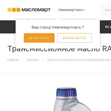
Нижневартовск
КАТАЛОГ
Ваш город Нижневартовск ?
АКЦИИ
УС
ДА, ВСЕ ВЕРНО
ВЫБРАТЬ ДРУГОЙ
Трансмиссионное масло RAV
—
—
Главная
Каталог
Трансмиссионное масло в Нижневартовс