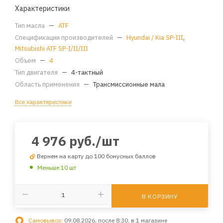
Характеристики
Тип масла
—
ATF
Спецификации производителей
—
Hyundai / Kia SP-III
,
Mitsubishi ATF SP-I/II/III
Объем
—
4
Тип двигателя
—
4-тактный
Область применения
—
Трансмиссионные мала
Все характеристики
4 976
руб.
/шт
Вернем на карту до 100 бонусных баллов
Меньше 10 шт
В КОРЗИНУ
Самовывоз:
09.08.2026, после 8:30, в 1 магазине