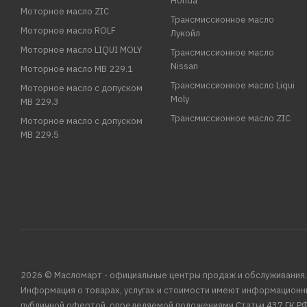
Honda
Моторное масло ZIC
Трансмиссионное масло
Моторное масло ROLF
Лукойл
Моторное масло LIQUI MOLY
Трансмиссионное масло
Nissan
Моторное масло MB 229.1
Трансмиссионное масло Liqui
Моторное масло с допуском
Moly
MB 229.3
Трансмиссионное масло ZIC
Моторное масло с допуском
MB 229.5
2026 © Масломарт - официальные центры продаж и обслуживания.
Информация о товарах, услугах и стоимости имеют информационн
публичной офертой, определяемой положениями Статьи 437 ГК РФ