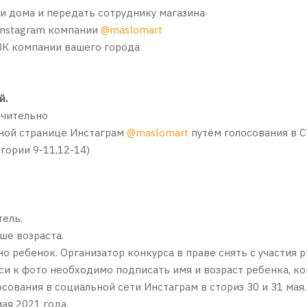
ли дома и передать сотруднику магазина
 Instagram компании
@maslomart
 ВК компании вашего города
й.
ючительно
ьной странице Инстаграм
@maslomart
путём голосования в 
егории 9-11,12-14)
тель.
ше возраста.
о ребенок. Организатор конкурса в праве снять с участия р
иси к фото необходимо подписать имя и возраст ребенка, к
ования в социальной сети Инстаграм в сториз 30 и 31 мая.
ая 2021 года.