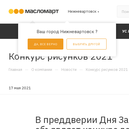
Нижневартовск
КАТАЛОГ
Ваш город Нижневартовск ?
АКЦИИ
УС
ДА, ВСЕ ВЕРНО
ВЫБРАТЬ ДРУГОЙ
Конкурс рисунков 2021
—
—
—
Главная
О компании
Новости
Конкурс рисунков 2021
17 мая 2021
В преддверии Дня За