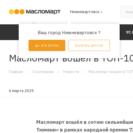
Нижневартовск
КАТАЛОГ
Ваш город Нижневартовск ?
АКЦИИ
УС
ДА, ВСЕ ВЕРНО
ВЫБРАТЬ ДРУГОЙ
Масломарт вошел в ТОП-1
—
—
—
Главная
О компании
Новости
Масломарт вошел в ТОП
6 марта 2025
Масломарт вошёл в сотню сильнейш
Тюмени» в рамках народной премии 7