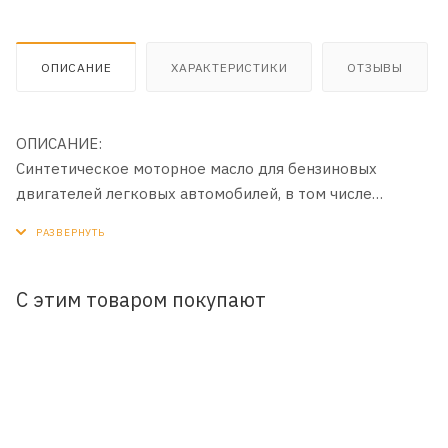
ОПИСАНИЕ
ХАРАКТЕРИСТИКИ
ОТЗЫВЫ
ОПИСАНИЕ:
Синтетическое моторное масло для бензиновых
двигателей легковых автомобилей, в том числе
оборудованных турбонаддувом и катализаторами
тройного действия (TWC). Производится с
применением передовой технологии DuraMax®.
С этим товаром покупают
ПРИМЕНЕНИЕ:
Рекомендовано к всесезонному применению в
бензиновых двигателях автомобилей Toyota, Honda,
Infinity, Lexus, Mazda, Nissan, Suzuki, Subaru, Acura как в
гарантийный, так и послегарантийный период
эксплуатации. Также подходит для применения в