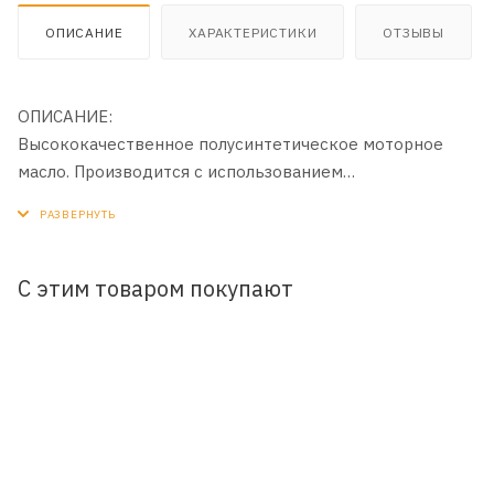
ОПИСАНИЕ
ХАРАКТЕРИСТИКИ
ОТЗЫВЫ
ОПИСАНИЕ:
Высококачественное полусинтетическое моторное
масло. Производится с использованием
высокоэффективного пакета присадок зарубежного
производства.
ПРИМЕНЕНИЕ:
С этим товаром покупают
Предназначено для современных
высокофорсированных бензиновых и дизельных
двигателей импортных и отечественных легковых
автомобилей, микроавтобусов и легких грузовиков,
требующих применения моторных масел класса API
SL/CF.