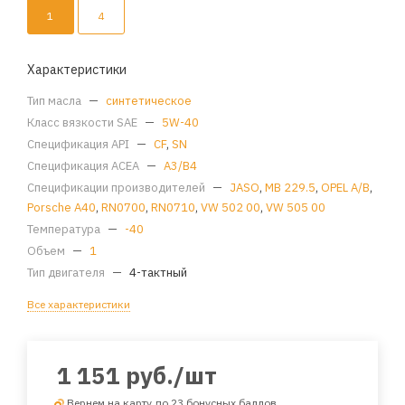
1
4
Характеристики
Тип масла
—
синтетическое
Класс вязкости SAE
—
5W-40
Спецификация API
—
CF
,
SN
Спецификация ACEA
—
A3/B4
Спецификации производителей
—
JASO
,
MB 229.5
,
OPEL A/B
,
Porsche A40
,
RN0700
,
RN0710
,
VW 502 00
,
VW 505 00
Температура
—
-40
Объем
—
1
Тип двигателя
—
4-тактный
Все характеристики
1 151
руб.
/шт
Вернем на карту до 23 бонусных баллов